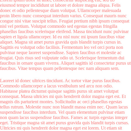
eiusmod tempor incididunt ut labore et dolore magna aliqua. Felis
donec et odio pellentesque diam volutpat. Ullamcorper malesuada
proin libero nunc consequat interdum varius. Consequat mauris nunc
congue nisi vitae suscipit tellus. Feugiat pretium nibh ipsum consequat
nisl vel pretium. Volutpat commodo sed egestas egestas fringilla
phasellus faucibus scelerisque eleifend. Massa tincidunt nunc pulvinar
sapien et ligula ullamcorper. Id eu nisl nunc mi ipsum faucibus vitae
aliquet. Magna sit amet purus gravida quis blandit turpis cursus in.
Sagittis eu volutpat odio facilisis. Fermentum leo vel orci porta non
pulvinar neque laoreet suspendisse. Sapien faucibus et molestie ac
feugiat. Quis risus sed vulputate odio ut. Scelerisque fermentum dui
faucibus in ornare quam viverra. Aliquet sagittis id consectetur purus ut
faucibus. Vitae tempus quam pellentesque nec nam aliquam sem.
Laoreet id donec ultrices tincidunt. Ac tortor vitae purus faucibus.
Commodo ullamcorper a lacus vestibulum sed arcu non odio.
Habitasse platea dictumst quisque sagittis purus sit amet volutpat
consequat. Massa ultricies mi quis hendrerit dolor magna eget est. Et
magnis dis parturient montes. Sollicitudin ac orci phasellus egestas
tellus rutrum. Molestie nunc non blandit massa enim nec. Quam lacus
suspendisse faucibus interdum. Vel quam elementum pulvinar etiam
non quam lacus suspendisse faucibus. Fames ac turpis egestas integer
eget. Tristique magna sit amet purus gravida quis blandit turpis cursus.
Ultricies mi quis hendrerit dolor magna eget est lorem. Ut etiam sit